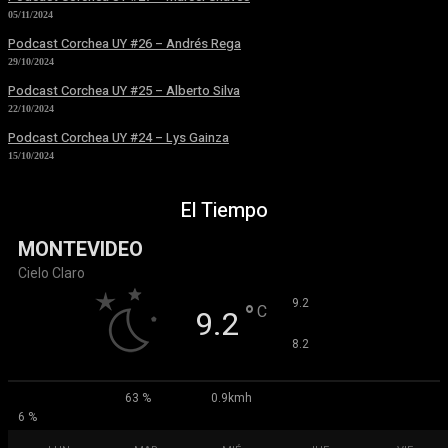
05/11/2024
Podcast Corchea UY #26 – Andrés Rega
29/10/2024
Podcast Corchea UY #25 – Alberto Silva
22/10/2024
Podcast Corchea UY #24 – Lys Gainza
15/10/2024
El Tiempo
MONTEVIDEO
Cielo Claro
°
9.2
°
C
9.2
°
8.2
63 %
0.9kmh
6 %