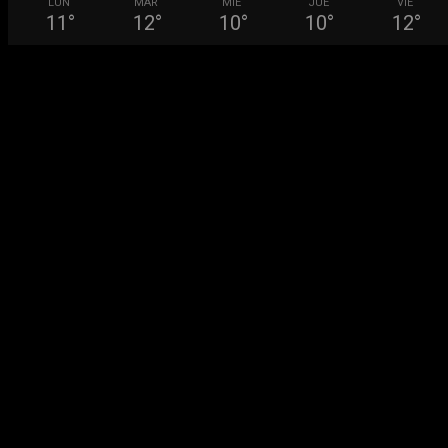
LUN
MAR
MIÉ
JUE
VIE
11
°
12
°
10
°
10
°
12
°