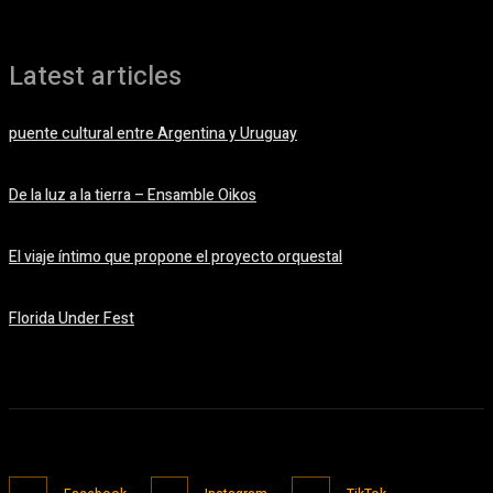
Latest articles
puente cultural entre Argentina y Uruguay
09/08/2026
De la luz a la tierra – Ensamble Oikos
08/08/2026
El viaje íntimo que propone el proyecto orquestal
08/08/2026
Florida Under Fest
07/08/2026