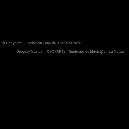
© Copyright - Fundación Fans de la Música 2026
Uruguay Musical
COOPARTE
Sindicato de Músic@s
La Mutua