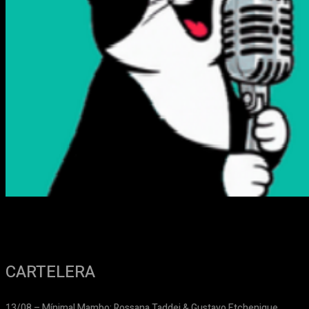
CARTELERA
13/08 – Mínimal Mambo: Rossana Taddei & Gustavo Etchenique