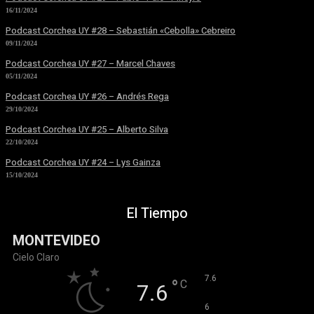
16/11/2024
Podcast Corchea UY #28 – Sebastián «Cebolla» Cebreiro
09/11/2024
Podcast Corchea UY #27 – Marcel Chaves
05/11/2024
Podcast Corchea UY #26 – Andrés Rega
29/10/2024
Podcast Corchea UY #25 – Alberto Silva
22/10/2024
Podcast Corchea UY #24 – Lys Gainza
15/10/2024
El Tiempo
MONTEVIDEO
Cielo Claro
°
7.6
°
C
7.6
°
6