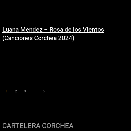
Luana Mendez – Rosa de los Vientos
(Canciones Corchea 2024)
01/10/2024
https://youtu.be/zmJEGwN05Io?si=kK4xKlsYtsGZuQOE Rosa de los
Vientos - / @luanamendezmusica (En vivo: Canciones Corchea) Letra y
música: Luana Mendez Integrantes:Luana Mendez - Guitarra y
VozGuillermo Welker - ViolínAdelirio Barón...
1
2
3
...
6
Página 1 de 6
CARTELERA CORCHEA