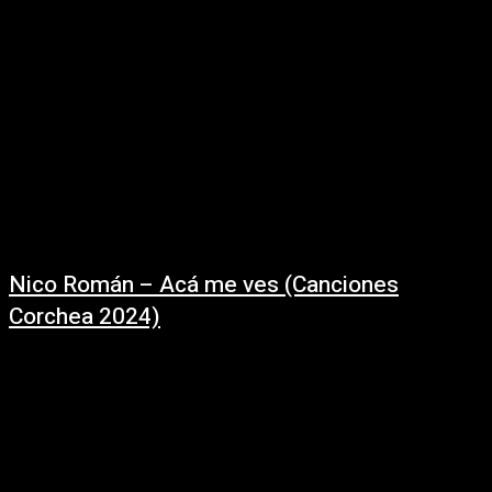
Nico Román – Acá me ves (Canciones
Corchea 2024)
01/10/2024
Acá me ves - / @nicodot (En vivo: Canciones Corchea) Letra y música:
Nico Román Integrantes:Nico Román: bajo y vozGonzalo Redin: batería y
corosGonzalo de Lizarza: guitarraLucia Esposito:...