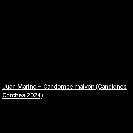
Seguínos...
Juan Mariño – Candombe malvón (Canciones
Corchea 2024)
07/10/2024
Candombe Malvón - / @juanmavol (En vivo: Canciones Corchea) Letra y
música: Juan Mariño Integrantes:Juan Mariño - Guitarra y VozIsmael
Ruibal - Guitarra EléctricaDiego Janssen -...