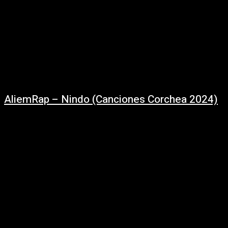
AliemRap – Nindo (Canciones Corchea 2024)
01/10/2024
Nindo - / @aliemrap (En vivo: Canciones Corchea) Letra: El Kb y
NegroMúsica: Sebastián Peralta Integrantes:Dj Mats - Scratch Seguínos
en Redes:Fans de la Música: / fansmusica.uyCorchea...