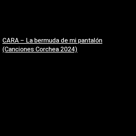
CARA – La bermuda de mi pantalón
(Canciones Corchea 2024)
01/10/2024
La bermuda de mi pantalón - CARA (En vivo: Canciones Corchea) Letra y
música: Santiago Carámbula Integrantes:Santiago Carámbula: voz y
guitarraSofía Sarlo: vozJoe Bonica: bateríaOscar Sarlo:...