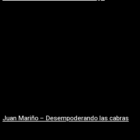
01/10/2025
"La furia del resurgir", es el primer álbum de Rosal Prisma, una obra
potente que navega por distintos géneros musicales, cada canción
representa una...
Juan Mariño – Desempoderando las cabras
13/09/2025
“Desempoderando las Cabras” es el 2do trabajo discográfico en solitario