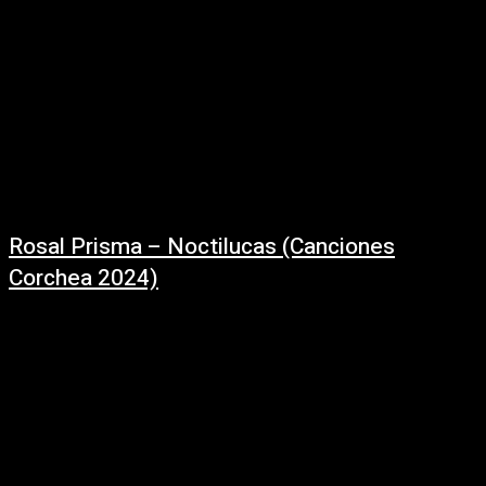
Rosal Prisma – Noctilucas (Canciones
Corchea 2024)
01/10/2024
Noctilucas - / @rosalprisma (En vivo: Canciones Corchea) Letra: Ale
VolpeMúsica: Franco Ricarte y Fabián Curbelo Integrantes:Ale Volpe -
VozFranco Ricarte - Guitarra y ProgramacionesFabiana Espinosa...