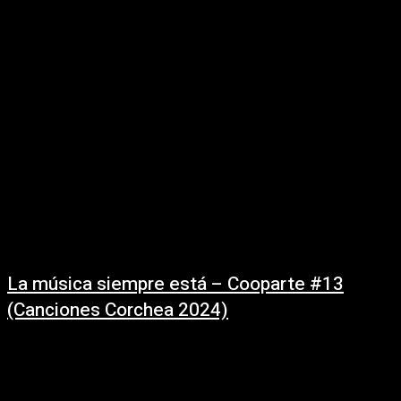
de Juan Mariño que transita el candombe, folk y rock. Tras un año y
medio...
La música siempre está – Cooparte #13
(Canciones Corchea 2024)
04/11/2024
La Música Siempre Está - Cooparte #13 (2024) (En vivo: Canciones
Corchea) Letra y música: Heber Rodríguez Artistas participantes: Heber