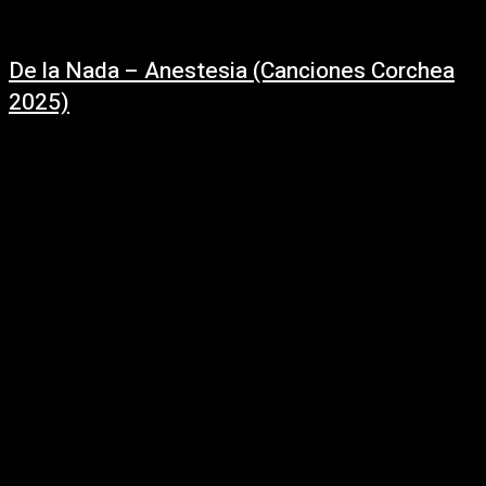
De la Nada – Anestesia (Canciones Corchea
2025)
01/10/2025
ANESTESIA - ‪@DeLaNadaOficial‬ (En vivo: Canciones Corchea) Letra y
música: Rafael Pernas Integrantes:Rafael Pernas - Voz y GuitarraSalvador
Ripoll - Coros y GuitarraAgustín Pacheco - Coros...