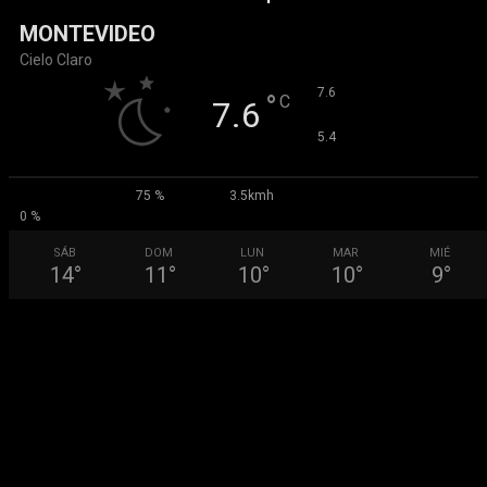
MONTEVIDEO
Cielo Claro
°
7.6
°
C
7.6
°
5.4
75 %
3.5kmh
0 %
SÁB
DOM
LUN
MAR
MIÉ
14
°
11
°
10
°
10
°
9
°