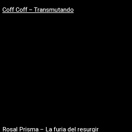
Coff Coff – Transmutando
01/10/2025
https://www.youtube.com/watch?v=79NP_loo9MU Transmutando · Coff
Coff · Leonardo Daniel Mutter Erbure · Ramón Sebastián Silva Magallanes
℗ 2025 Quenya Music / Uruguay Musical Productores: Leonardo Mutter,
Sebas Silva,...
Rosal Prisma – La furia del resurgir