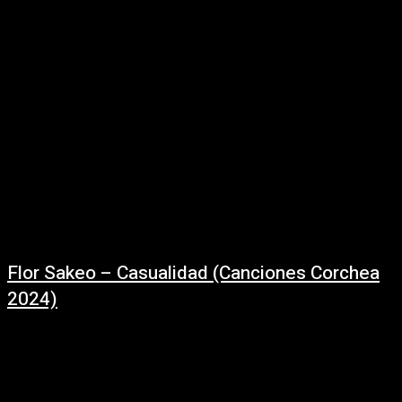
Rodríguez Sebastián Silva (Coff Coff) Fer O-Smith Juan Mariño Nico
Román Carlos...
Flor Sakeo – Casualidad (Canciones Corchea
2024)
07/10/2024
Casualidad - / @flor5akeo (En vivo: Canciones Corchea) Letra y música:
Flor Sakeo Integrantes:Natalia Olivera: BajoGastón Zacheo: bateríaMatías
britos: guitarraEmanuel Piotto: tecladoFlor Zakeo: Guitarra y voz