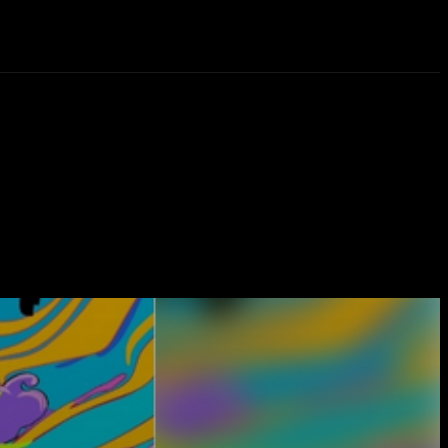
eos
Novedades
More