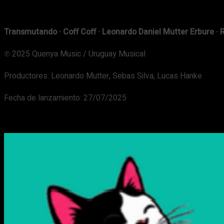
Transmutando · Coff Coff · Leonardo Daniel Mutter Erbure ·
℗ 2025 Quenya Music / Uruguay Musical
Productores: Leonardo Mutter, Sebas Silva, Lucas Hanke
Fecha de lanzamiento: 27/07/2025