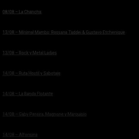
08/08 – La Chancha
24/06/2026
13/08 – Mínimal Mambo: Rossana Taddei & Gustavo Etchenique
24/06/2026
13/08 – Rock y Metal Ladies
24/06/2026
14/08 – Ruta Hostil y Sabotaje
24/06/2026
14/08 – La Banda Flotante
24/06/2026
14/08 – Gaby Pereira, Magnone y Marquisio
24/06/2026
14/08 – Alfonsina