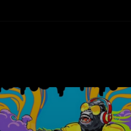
+Cartelera
Notas
Comunidad
Discos
Vid