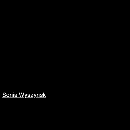
https://www.youtube.com/watch?v=TTIazXg0ykk Realizada en Agosto
del 2018 con motivo del re-encuentro. Cámara y edición: Gabriel De
Lorenzi.
Sonia Wyszynsk
24/11/2019
https://youtu.be/8_9bTviOk74