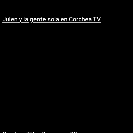
Julen y la gente sola en Corchea TV
30/01/2021
En #CorcheaTV con Guadalupe Romero conversamos en el living musical
con el músico Federico Morosini de @Julen y la gente sola, banda
uruguaya que...