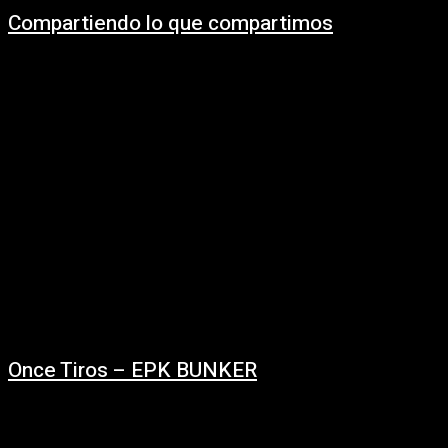
Compartiendo lo que compartimos
12/12/2019
https://www.youtube.com/watch?v=Tb5Fc3HltF8&pbjreload=10
Once Tiros – EPK BUNKER
04/12/2019
https://www.youtube.com/watch?time_continue=244&v=waQoWFS-fJk