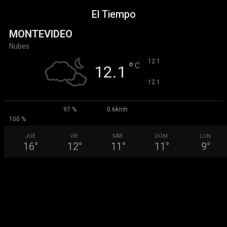
El Tiempo
MONTEVIDEO
Nubes
°
12.1
°
C
12.1
°
12.1
97 %
0.6kmh
100 %
JUE
VIE
SÁB
DOM
LUN
16
°
12
°
11
°
11
°
9
°