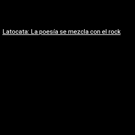
Latocata: La poesía se mezcla con el rock
22/08/2020
https://www.youtube.com/watch?
time_continue=5&v=IbI4kFvO7Ww&feature=emb_title Vtv Uruguay