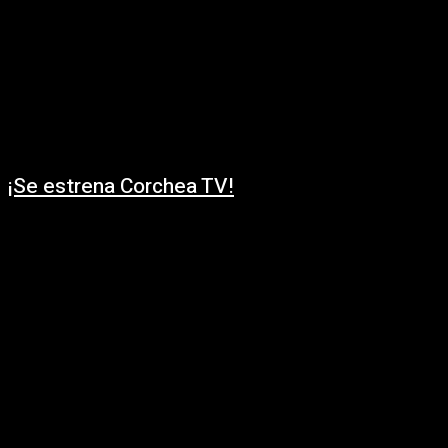
¡Se estrena Corchea TV!
08/01/2021
Este Sábado 16 de Enero llega a la pantalla de TNU Televisión Nacional Del
Uruguay, Corchea Tv, un programa dedicado a la música nacional....