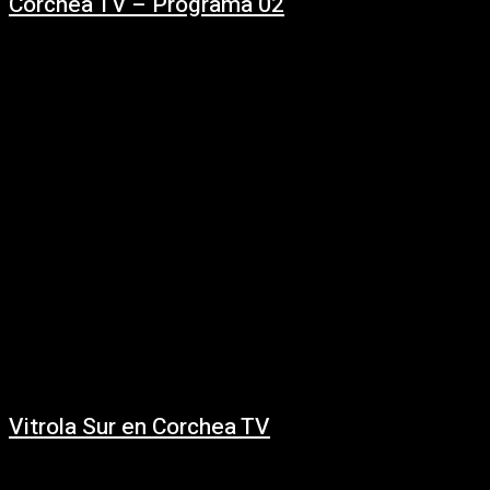
Corchea TV – Programa 02
30/01/2021
Vuelve a disfrutar de los mejores videos de la música uruguaya de nuestro
programa Corchea TV, emitido por TNU – Televisión Nacional de
Uruguay....
Vitrola Sur en Corchea TV
30/01/2021