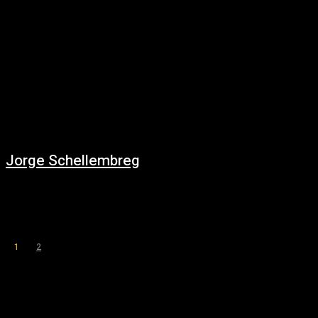
Jorge Schellembreg
24/11/2019
https://youtu.be/bg0O3PkNIbQ
1
2
Página 1 de 2