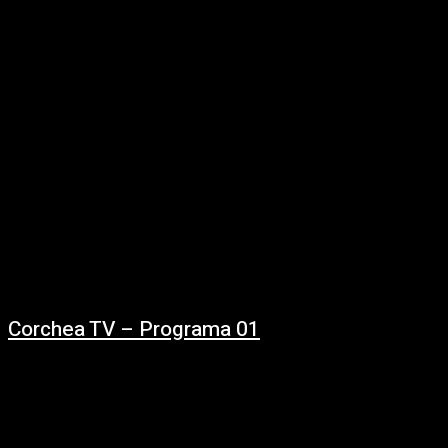
La banda de Cardal (Florida) con 18 años de trayectoria pasó por el living
musical de #CorcheaTV https://www.youtube.com/watch?
v=shS60AcfYSQ&feature=emb_title
Corchea TV – Programa 01
30/01/2021
Vuelve a disfrutar de los mejores videos de la música uruguaya de nuestro
programa Corchea TV, emitido por TNU – Televisión Nacional de...