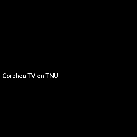
Corchea TV en TNU
30/01/2021
Llega Corchea TV, un programa del portal Corchea.uy de la Fundación
Fans de la Música. Un espacio donde conocer artistas de todos los
géneros...