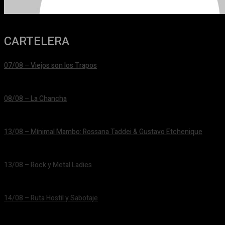
CARTELERA
07/08 – Viejos son los Trapos
24/06/2026
08/08 – La Chancha
24/06/2026
13/08 – Mínimal Mambo: Rossana Taddei & Gustavo Etchenique
24/06/2026
13/08 – Rock y Metal Ladies
24/06/2026
14/08 – Ruta Hostil y Sabotaje
24/06/2026