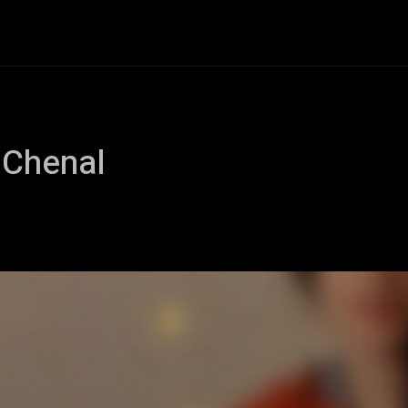
+Cartelera
Notas
Comunidad
Discos
Vid
 Chenal