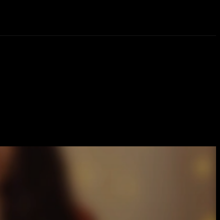
eos
Novedades
More