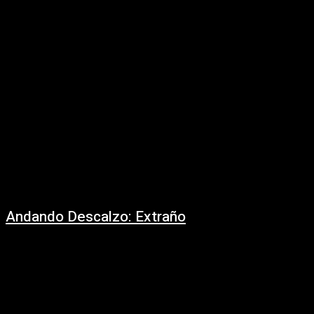
disco de Batimento Dúo, un grupo instrumental de guitarra integrado por
Ignacio Correa...
Andando Descalzo: Extraño
09/08/2022
Por Claudio Kleiman. Quizás algunos pueden pensar en Andando
Descalzo como una banda de las nuevas generaciones del rock argentino,
pero lo cierto es que...