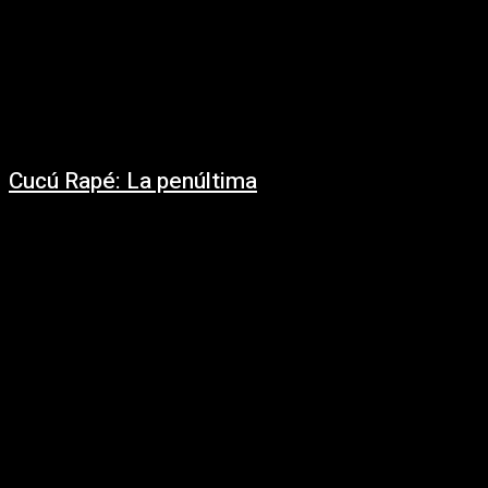
Cucú Rapé: La penúltima
24/05/2022
Por Claudio Kleiman. El tercer álbum de Cucú Rapé señala un claro salto
hacia adelante en su música, pero claramente, no es un salto al...