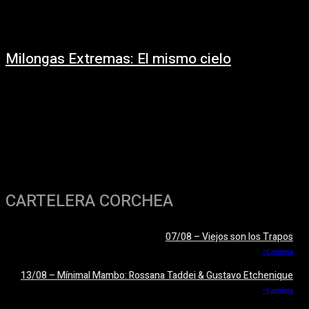
Milongas Extremas: El mismo cielo
09/07/2020
El mismo cielo - Milongas Extremas. Reseña a cargo del periodista
argentino Claudio Kleiman
CARTELERA CORCHEA
07/08 – Viejos son los Trapos
+Cartelera
13/08 – Mínimal Mambo: Rossana Taddei & Gustavo Etchenique
+Cartelera