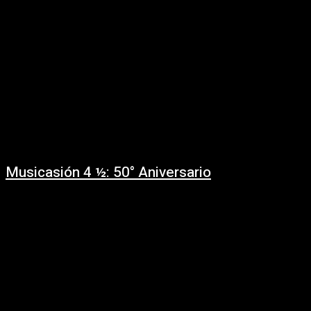
Musicasión 4 ½: 50° Aniversario
05/07/2022
Por Claudio Kleiman. El Kinto - Horacio Buscaglia - Diane Denoir - Veronica
Indart - Eduardo Mateo - Ruben Rada - Urbano Moraes La música, por...