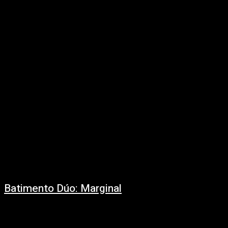
30/11/2022
Por Claudio Kleiman. El grupo vocal Coralinas, dirigido por Carmen Pi, está
funcionando también -además de su propia obra- como una plataforma
de lanzamiento de...
Batimento Dúo: Marginal
05/09/2022
Por Valentina Viettro. Con tela para rato. Marginal es el nombre del primer