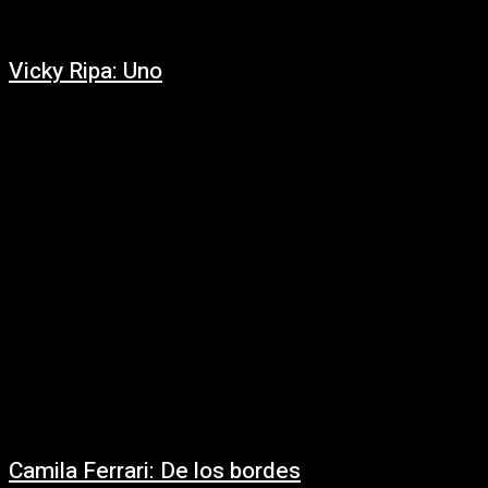
Vicky Ripa: Uno
27/09/2024
Por Gabriel Plaza. “Como hay que ser / que hay que comer/como me
tengo que ver”, canta Vicky Ripa, con un timbre cálido y un...
Camila Ferrari: De los bordes