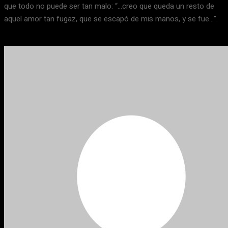
que todo no puede ser tan malo: “…creo que queda un resto de
aquel amor tan fugaz, que se escapó de mis manos, y se fue…”.