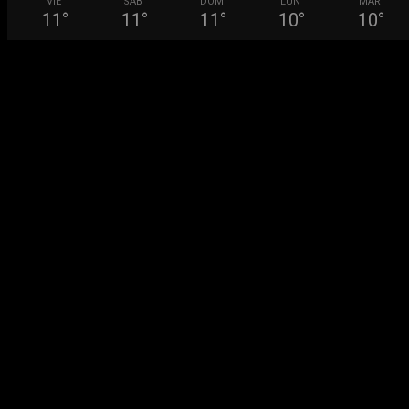
VIE
SÁB
DOM
LUN
MAR
11
°
11
°
11
°
10
°
10
°