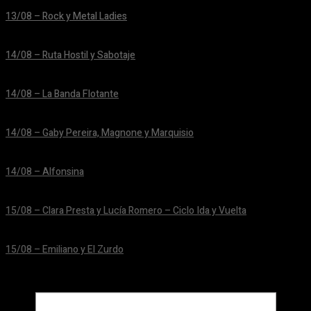
13/08 – Rock y Metal Ladies
24/06/2026
14/08 – Ruta Hostil y Sabotaje
24/06/2026
14/08 – La Banda Flotante
24/06/2026
14/08 – Gaby Pereira, Magnone y Marquisio
24/06/2026
14/08 – Alfonsina
24/06/2026
15/08 – Clara Presta y Lucía Romero – Ciclo Ida y Vuelta
24/06/2026
15/08 – Emiliano y El Zurdo
24/06/2026