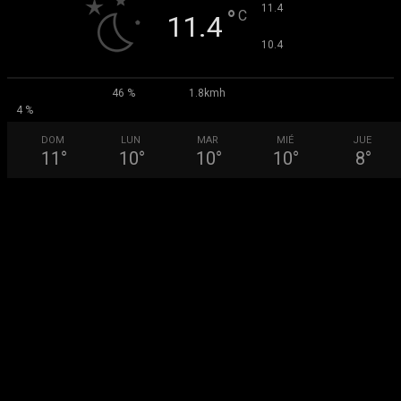
°
11.4
°
C
11.4
°
10.4
46 %
1.8kmh
4 %
DOM
LUN
MAR
MIÉ
JUE
11
°
10
°
10
°
10
°
8
°