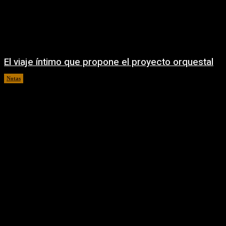
El viaje íntimo que propone el proyecto orquestal
Notas
08/08/2026