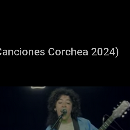
+Cartelera
Notas
Comunidad
Discos
Vid
(Canciones Corchea 2024)