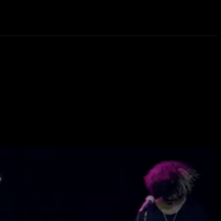
eos
Novedades
More