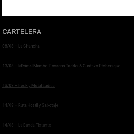
CARTELERA
08/08 – La Chancha
24/06/2026
13/08 – Mínimal Mambo: Rossana Taddei & Gustavo Etchenique
24/06/2026
13/08 – Rock y Metal Ladies
24/06/2026
14/08 – Ruta Hostil y Sabotaje
24/06/2026
14/08 – La Banda Flotante
24/06/2026