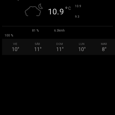
°
10.9
°
C
10.9
°
9.3
81 %
6.3kmh
100 %
VIE
SÁB
DOM
LUN
MAR
10
°
11
°
11
°
10
°
8
°