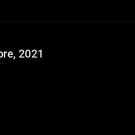
+Cartelera
Notas
Comunidad
Discos
Vid
bre, 2021