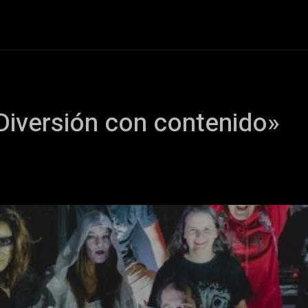
+Cartelera
Notas
Comunidad
Discos
Vid
iversión con contenido»