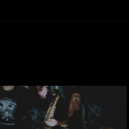
eos
Novedades
More