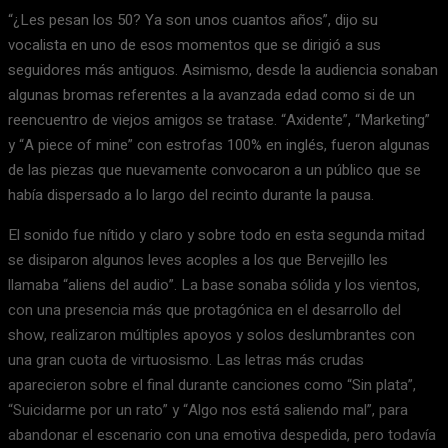
“¿Les pesan los 50? Ya son unos cuantos años”, dijo su
vocalista en uno de esos momentos que se dirigió a sus
seguidores más antiguos. Asimismo, desde la audiencia sonaban
algunas bromas referentes a la avanzada edad como si de un
reencuentro de viejos amigos se tratase. “Axidente”, “Marketing”
y “A piece of mine” con estrofas 100% en inglés, fueron algunas
de las piezas que nuevamente convocaron a un público que se
había dispersado a lo largo del recinto durante la pausa.
El sonido fue nítido y claro y sobre todo en esta segunda mitad
se disiparon algunos leves acoples a los que Bervejillo les
llamaba “aliens del audio”. La base sonaba sólida y los vientos,
con una presencia más que protagónica en el desarrollo del
show, realizaron múltiples apoyos y solos deslumbrantes con
una gran cuota de virtuosismo. Las letras más crudas
aparecieron sobre el final durante canciones como “Sin plata”,
“Suicidarme por un rato” y “Algo nos está saliendo mal”, para
abandonar el escenario con una emotiva despedida, pero todavía