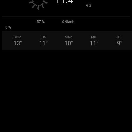
11.4
°
9.3
57 %
0.9kmh
0 %
DOM
LUN
MAR
MIÉ
JUE
13
°
11
°
10
°
11
°
9
°