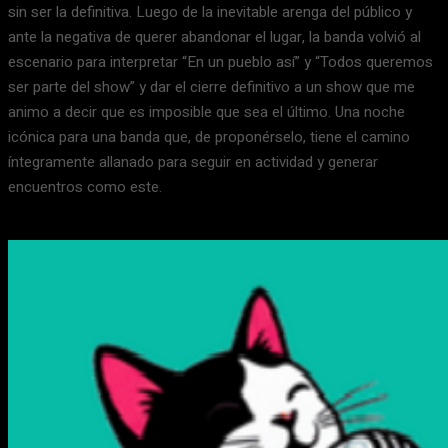
sin ser la definitiva. Luego de la inevitable arenga del público y
ante la negativa de querer abandonar el lugar, la banda volvió al
escenario para interpretar “En un pueblo así” y “Todos queremos
ser parte del show” y dar el cierre definitivo a un show que me
animo a decir que es imposible que sea el último. Una noche
icónica para una banda que, de proponérselo, tiene el camino
íntegramente allanado para seguir en actividad y generar
encuentros como este.