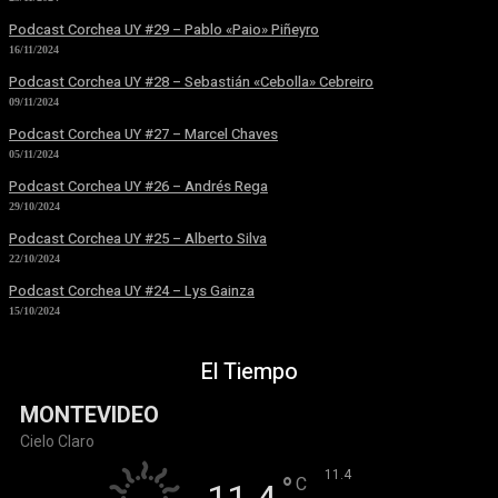
Podcast Corchea UY #29 – Pablo «Paio» Piñeyro
16/11/2024
Podcast Corchea UY #28 – Sebastián «Cebolla» Cebreiro
09/11/2024
Podcast Corchea UY #27 – Marcel Chaves
05/11/2024
Podcast Corchea UY #26 – Andrés Rega
29/10/2024
Podcast Corchea UY #25 – Alberto Silva
22/10/2024
Podcast Corchea UY #24 – Lys Gainza
15/10/2024
El Tiempo
MONTEVIDEO
Cielo Claro
°
11.4
°
C