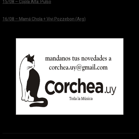
15/08 – Copla Alta: Pulso
24/06/2026
16/08 – Mamá Chola + Vivi Pozzebon (Arg)
24/06/2026