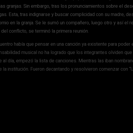
las granjas. Sin embargo, tras los pronunciamientos sobre el deseo
gas. Esta, tras indignarse y buscar complicidad con su madre, des
nio en la granja. Se le sumó un compañero, luego otro y así el res
 del conflicto, se terminó la primera reunión.
uentro había que pensar en una canción ya existente para poder
nsabilidad musical no ha logrado que los integrantes olviden q
e al día, empezó la lista de canciones. Mientras las iban nombra
de la institución. Fueron decantando y resolvieron comenzar con “