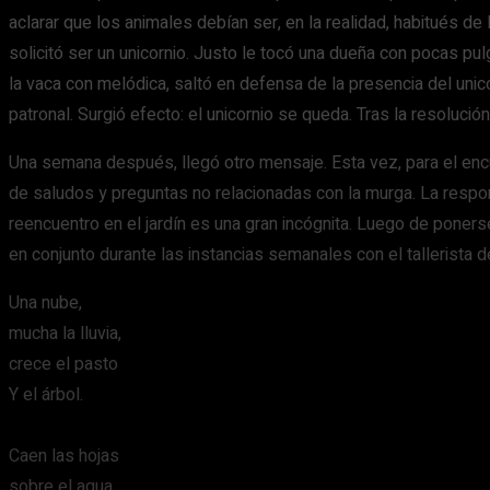
aclarar que los animales debían ser, en la realidad, habitués de 
solicitó ser un unicornio. Justo le tocó una dueña con pocas pul
la vaca con melódica, saltó en defensa de la presencia del unicor
patronal. Surgió efecto: el unicornio se queda. Tras la resolución
Una semana después, llegó otro mensaje. Esta vez, para el enc
de saludos y preguntas no relacionadas con la murga. La respo
reencuentro en el jardín es una gran incógnita. Luego de poners
en conjunto durante las instancias semanales con el tallerista 
Una nube,
mucha la lluvia,
crece el pasto
Y el árbol.
Caen las hojas
sobre el agua,