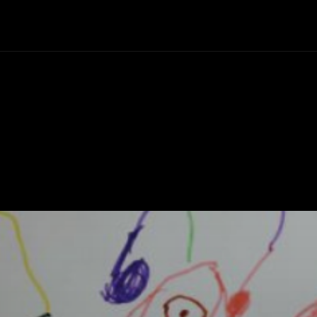
+Cartelera
Notas
Comunidad
Discos
Vid