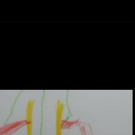
eos
Novedades
More