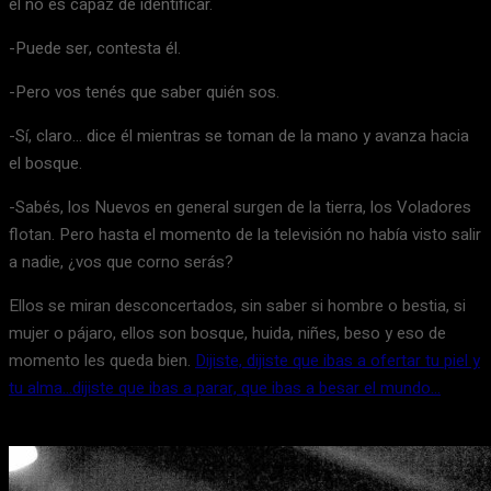
él no es capaz de identificar.
-Puede ser, contesta él.
-Pero vos tenés que saber quién sos.
-Sí, claro… dice él mientras se toman de la mano y avanza hacia
el bosque.
-Sabés, los Nuevos en general surgen de la tierra, los Voladores
flotan. Pero hasta el momento de la televisión no había visto salir
a nadie, ¿vos que corno serás?
Ellos se miran desconcertados, sin saber si hombre o bestia, si
mujer o pájaro, ellos son bosque, huida, niñes, beso y eso de
momento les queda bien.
Dijiste, dijiste que ibas a ofertar tu piel y
tu alma…dijiste que ibas a parar, que ibas a besar el mundo…