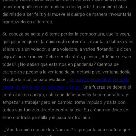
tener compañía en sus mañanas de deporte. La canción habla
del miedo a ser feliz y él mueve el cuerpo de manera involuntaria
hipnotizado en el tarareo.
Su cabeza se agita y él teme perder la compostura, que lo vean,
que piensen que él también está enfermo. Levanta la cabeza y en
el aire ve a un volador, a una voladora, a varios flotando, le dicen
algo, él no se mueve. Debe ser el estrés, piensa. ¿Adónde se van
todes? ¿No saben que estamos en pandemia? Cientos de
cuerpos se pegan a la ventana de su octavo piso, ventana doble.
Él sube la música para evadirse…
Se avivó que las antenas nada
saben de amor, no es ayer, hoy es hoy…
Una fuerza se debate el
control de su cuerpo, sabe que debe prender la computadora y
empezar a trabajar pero en cambio, toma impulso y salta con
todas sus fuerzas directo contra la tele. Su cráneo se dirige de
lleno contra la pantalla y él pasa al otro lado.
-¿Vos también sos de los Nuevos? le pregunta una criatura que