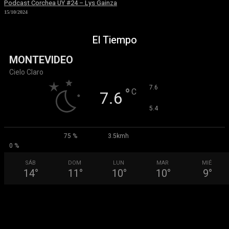
Podcast Corchea UY #24 – Lys Gainza
15/10/2024
El Tiempo
MONTEVIDEO
Cielo Claro
°
7.6
°
C
7.6
°
5.4
75 %
3.5kmh
0 %
SÁB
DOM
LUN
MAR
MIÉ
14
°
11
°
10
°
10
°
9
°