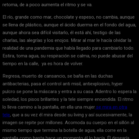
retoma, de a poco aumenta el ritmo y se va.
El río, grande como mar, chocolate y espeso, no cambia, aunque
se llena de plástico, aunque el ácido duerma en el fondo del agua,
aunque ahora sea difícil visitarlo, él está ahí, testigo de las
charlas, las alegrías y los enojos. Mirar al mar le hacía olvidar la
realidad de una pandemia que había llegado para cambiarlo todo.
Estira, toma agua, su respiración se calma, no puede abusar del
tiempo en la calle, ya es hora de volver.
Regresa, muerto de cansancio, se baña en las duchas
antibacterias, pasa el control anti misil, antiexplosivo, hyper
pulcro se pone la máscara y entra a su casa. Adentro lo espera la
soledad, los pisos brillantes y la tele siempre encendida. El ritmo
lo lleva camino a la pantalla, en ella una mujer
se mira en otra
tele
, que a su vez él mira desde su living y así sucesivamente, la
imagen se repite por millones. Acomoda su cuerpo en el sillón al
mismo tiempo que termina la botella de agua, ella corre en la
pantalla como hasta hace un momento él lo hacía. Él desearía