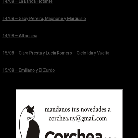
14/08 – La Banda Flotante
24/06/2026
14/08 – Gaby Pereira, Magnone y Marquisio
24/06/2026
14/08 – Alfonsina
24/06/2026
15/08 – Clara Presta y Lucía Romero – Ciclo Ida y Vuelta
24/06/2026
15/08 – Emiliano y El Zurdo
24/06/2026