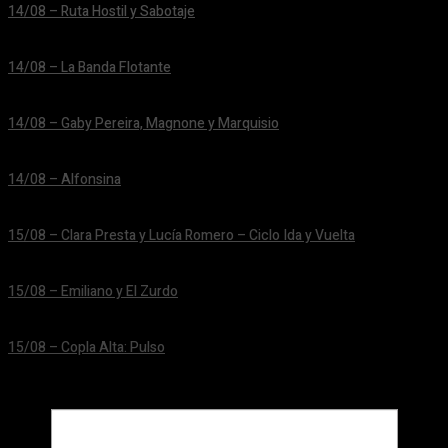
14/08 – Ruta Hostil y Sabotaje
24/06/2026
14/08 – La Banda Flotante
24/06/2026
14/08 – Gaby Pereira, Magnone y Marquisio
24/06/2026
14/08 – Alfonsina
24/06/2026
15/08 – Clara Presta y Lucía Romero – Ciclo Ida y Vuelta
24/06/2026
15/08 – Emiliano y El Zurdo
24/06/2026
15/08 – Copla Alta: Pulso
24/06/2026