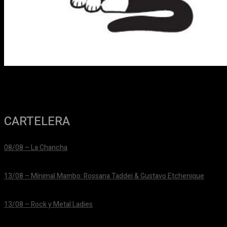
CARTELERA
08/08 – La Chancha
24/06/2026
13/08 – Mínimal Mambo: Rossana Taddei & Gustavo Etchenique
24/06/2026
13/08 – Rock y Metal Ladies
24/06/2026