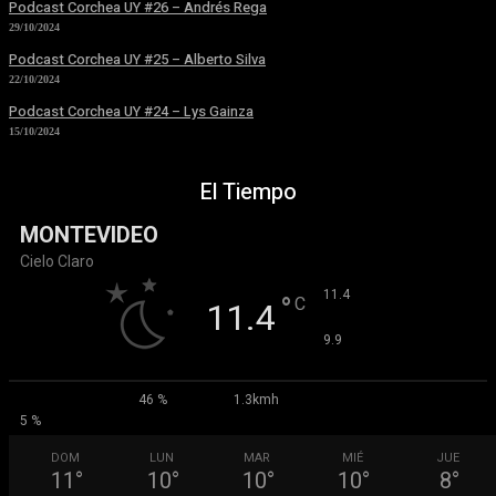
Podcast Corchea UY #26 – Andrés Rega
29/10/2024
Podcast Corchea UY #25 – Alberto Silva
22/10/2024
Podcast Corchea UY #24 – Lys Gainza
15/10/2024
El Tiempo
MONTEVIDEO
Cielo Claro
°
11.4
°
C
11.4
°
9.9
46 %
1.3kmh
5 %
DOM
LUN
MAR
MIÉ
JUE
11
°
10
°
10
°
10
°
8
°