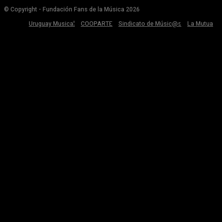
© Copyright - Fundación Fans de la Música 2026
Uruguay Musical
COOPARTE
Sindicato de Músic@s
La Mutua