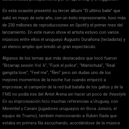
En esta ocasión presentó su tercer álbum “El ultimo baile” que
salió en mayo de este año, con un éxito impresionante, tuvo más
de 230 millones de reproducciones en Spotify el primer mes del
lanzamiento. En este nuevo show el artista estuvo con varios
músicos entre ellos el uruguayo Augusto Durañona (tecladista) y
un elenco amplio que brindó un gran espectáculo.
Algunos de los temas que más destacados que tocó fueron
“Bizarrap sesión Vol. 6”, “Fuck el police”, “Mamichula”, “Real
gangsta love”, “Feel me”, “Ñeri” pero sin dudas uno de los
mejores momentos de la noche fue cuando empezó a
improvisar, el campeón de la red bull batalla de los gallos y de la
FMS no podía irse del Antel Arena sin hacer un poco de
freestyle
.
En su improvisación hizo muchas referencias a Uruguay, con
Merentiel y Cavani (jugadores uruguayos en Boca Juniors, el
equipo de Trueno), también mencionando a Rubén Rada que
estaba en primera fila escuchando, acordándose de la música