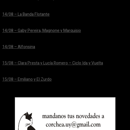
24/06/2026
14/08 – La Banda Flotante
24/06/2026
14/08 – Gaby Pereira, Magnone y Marquisio
24/06/2026
14/08 – Alfonsina
24/06/2026
15/08 – Clara Presta y Lucía Romero – Ciclo Ida y Vuelta
24/06/2026
15/08 – Emiliano y El Zurdo
24/06/2026