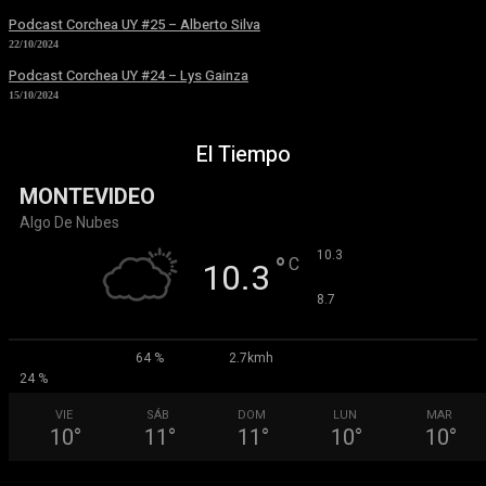
Podcast Corchea UY #25 – Alberto Silva
22/10/2024
Podcast Corchea UY #24 – Lys Gainza
15/10/2024
El Tiempo
MONTEVIDEO
Algo De Nubes
°
10.3
°
C
10.3
°
8.7
64 %
2.7kmh
24 %
VIE
SÁB
DOM
LUN
MAR
10
°
11
°
11
°
10
°
10
°