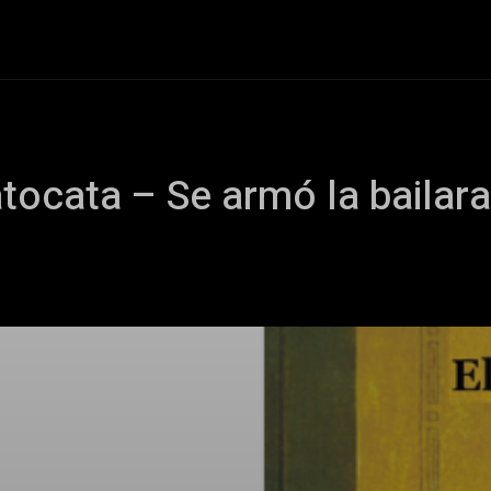
+Cartelera
Notas
Comunidad
Discos
Vid
atocata – Se armó la bailar