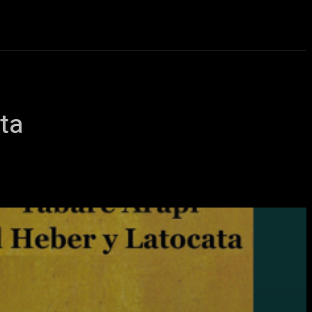
eos
Novedades
More
ata