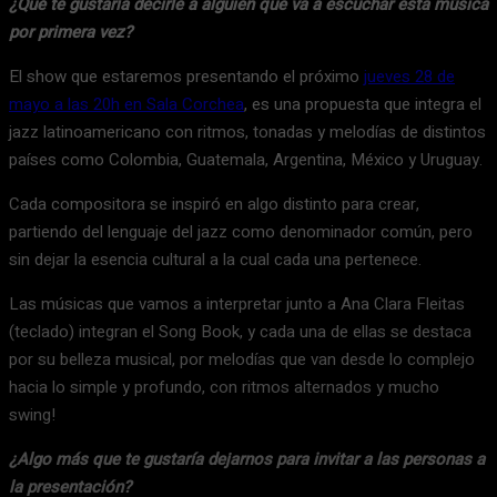
¿Qué te gustaría decirle a alguien que va a escuchar esta música
por primera vez?
El show que estaremos presentando el próximo
jueves 28 de
mayo a las 20h en Sala Corchea
, es una propuesta que integra el
jazz latinoamericano con ritmos, tonadas y melodías de distintos
países como Colombia, Guatemala, Argentina, México y Uruguay.
Cada compositora se inspiró en algo distinto para crear,
partiendo del lenguaje del jazz como denominador común, pero
sin dejar la esencia cultural a la cual cada una pertenece.
Las músicas que vamos a interpretar junto a Ana Clara Fleitas
(teclado) integran el Song Book, y cada una de ellas se destaca
por su belleza musical, por melodías que van desde lo complejo
hacia lo simple y profundo, con ritmos alternados y mucho
swing!
¿Algo más que te gustaría dejarnos para invitar a las personas a
la presentación?