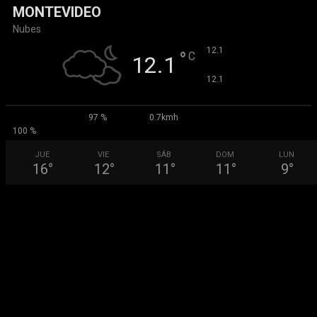
MONTEVIDEO
Nubes
°
12.1
°
C
12.1
°
12.1
97 %
0.7kmh
100 %
JUE
VIE
SÁB
DOM
LUN
16
°
12
°
11
°
11
°
9
°