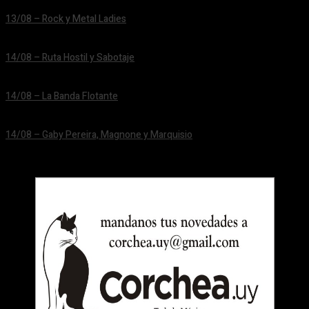
13/08 – Rock y Metal Ladies
24/06/2026
14/08 – Ruta Hostil y Sabotaje
24/06/2026
14/08 – La Banda Flotante
24/06/2026
14/08 – Gaby Pereira, Magnone y Marquisio
24/06/2026