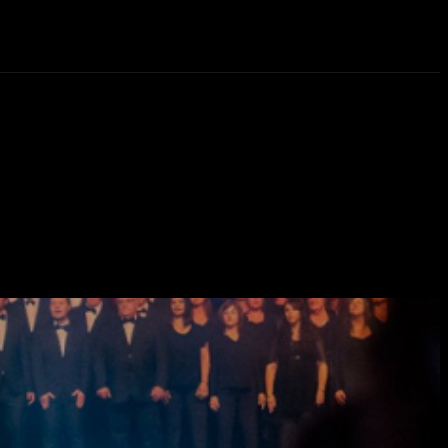
eos
Novedades
More