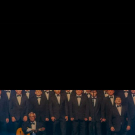
+Cartelera
Notas
Comunidad
Discos
Vid