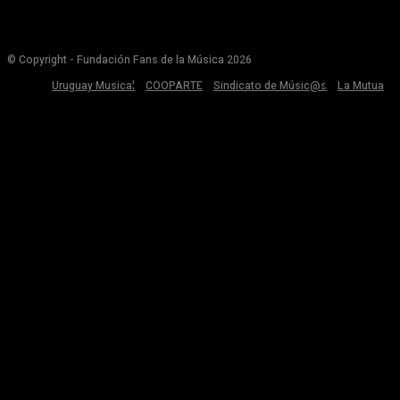
© Copyright - Fundación Fans de la Música 2026
Uruguay Musical
COOPARTE
Sindicato de Músic@s
La Mutua