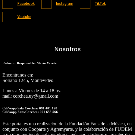
Facebook
Instagram
TikTok
Youtube
Nosotros
Redactor Responsable: Mario Varela.
Encontranos en:
Soriano 1245, Montevideo.
Lunes a Viernes de 14 a 18 hs.
mail: corchea.uy@gmail.com
Cel/Wapp Sala Corchea: 091 401 128
Cel/Wapp Fans/Corchea: 091 655 566
Este portal es una realización de la Fundación Fans de la Música, en
conjunto con Cooparte y Agremyarte, y la colaboración de FUDEM
y un gran equipo de colaboradores, músicos, gestores y amantes de