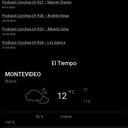
Podcast Corchea UY #27 – Marcel Chaves
05/11/2024
Podcast Corchea UY #26 – Andrés Rega
29/10/2024
Podcast Corchea UY #25 – Alberto Silva
22/10/2024
Podcast Corchea UY #24 – Lys Gainza
15/10/2024
El Tiempo
MONTEVIDEO
Nubes
°
12
°
C
12
°
11.5
95 %
3.6kmh
100 %