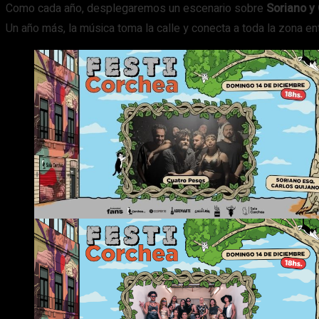
Como cada año, desplegaremos un escenario sobre
Soriano y 
Un año más, la música toma la calle y conecta a toda la zona e