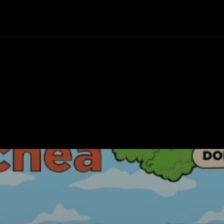
+Cartelera
Notas
Comunidad
Discos
Vid