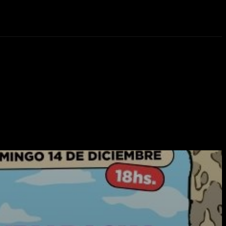
eos
Novedades
More