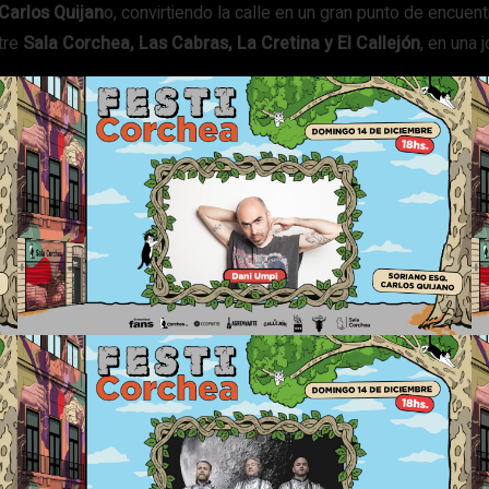
Carlos Quijan
o, convirtiendo la calle en un gran punto de encuentr
ntre
Sala Corchea, Las Cabras, La Cretina y El Callejón
, en una 