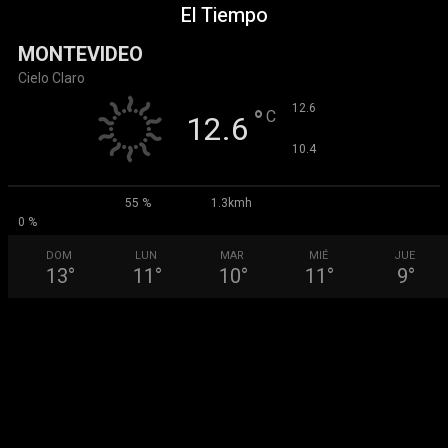
El Tiempo
MONTEVIDEO
Cielo Claro
°
12.6
°
C
12.6
°
10.4
55 %
1.3kmh
0 %
DOM
LUN
MAR
MIÉ
JUE
13
°
11
°
10
°
11
°
9
°