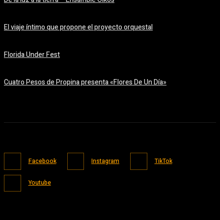
08/08/2026
El viaje íntimo que propone el proyecto orquestal
08/08/2026
Florida Under Fest
07/08/2026
Cuatro Pesos de Propina presenta «Flores De Un Día»
06/08/2026
Facebook
Instagram
TikTok
Youtube