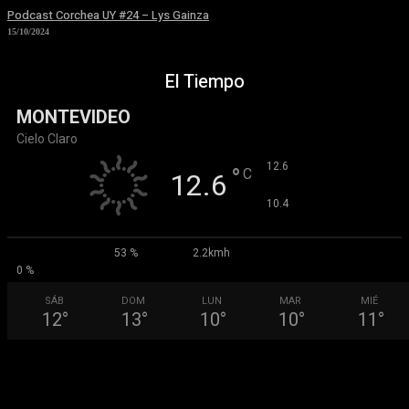
Podcast Corchea UY #24 – Lys Gainza
15/10/2024
El Tiempo
MONTEVIDEO
Cielo Claro
°
12.6
°
C
12.6
°
10.4
53 %
2.2kmh
0 %
SÁB
DOM
LUN
MAR
MIÉ
12
°
13
°
10
°
10
°
11
°