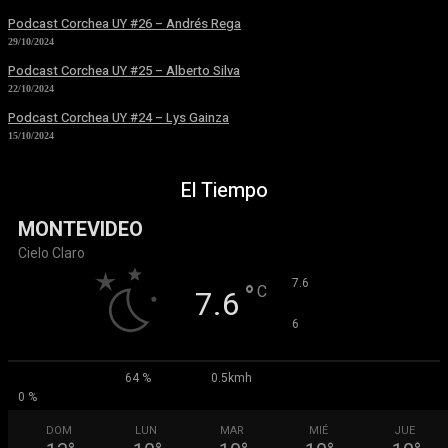
Podcast Corchea UY #26 – Andrés Rega
29/10/2024
Podcast Corchea UY #25 – Alberto Silva
22/10/2024
Podcast Corchea UY #24 – Lys Gainza
15/10/2024
El Tiempo
MONTEVIDEO
Cielo Claro
°
7.6
°
C
7.6
°
6
64 %
0.5kmh
0 %
DOM
LUN
MAR
MIÉ
JUE