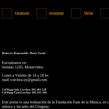
Facebook
Instagram
TikTok
Redactor Responsable: Mario Varela.
Encontranos en:
Soriano 1245, Montevideo.
Lunes a Viernes de 14 a 18 hs.
mail: corchea.uy@gmail.com
Cel/Wapp Sala Corchea: 091 401 128
Cel/Wapp Fans/Corchea: 091 655 566
Este portal es una realización de la Fundación Fans de la Música, e
música y las artes del Uruguay.