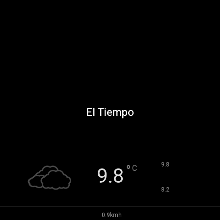
El Tiempo
°
9.8
°
C
9.8
°
8.2
0.9kmh