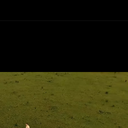
+Cartelera
Notas
Comunidad
Discos
Vid
de-la-tormenta-1
rmenta-1