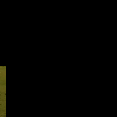
eos
Novedades
More