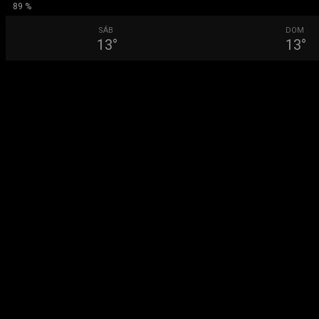
89 %
SÁB
DOM
13
°
13
°