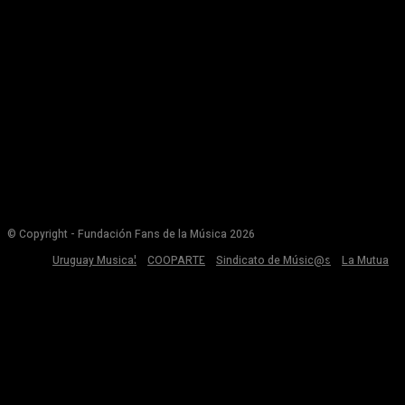
© Copyright - Fundación Fans de la Música 2026
Uruguay Musical
COOPARTE
Sindicato de Músic@s
La Mutua