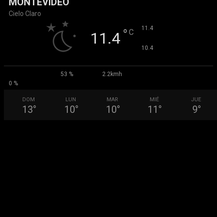
MONTEVIDEO
Cielo Claro
°
11.4
°
C
11.4
°
10.4
53 %
2.2kmh
0 %
DOM
LUN
MAR
MIÉ
JUE
13
°
10
°
10
°
11
°
9
°