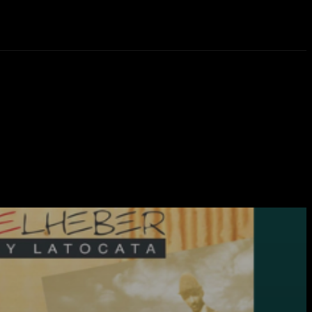
eos
Novedades
More