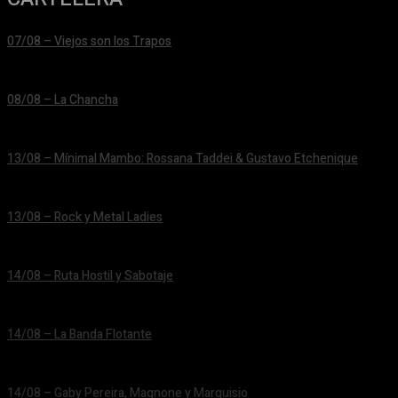
07/08 – Viejos son los Trapos
24/06/2026
08/08 – La Chancha
24/06/2026
13/08 – Mínimal Mambo: Rossana Taddei & Gustavo Etchenique
24/06/2026
13/08 – Rock y Metal Ladies
24/06/2026
14/08 – Ruta Hostil y Sabotaje
24/06/2026
14/08 – La Banda Flotante
24/06/2026
14/08 – Gaby Pereira, Magnone y Marquisio