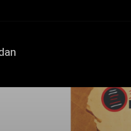
+Cartelera
Notas
Comunidad
Discos
Vid
ndan