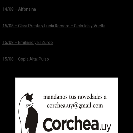
14/08 – Alfonsina
24/06/2026
15/08 – Clara Presta y Lucía Romero – Ciclo Ida y Vuelta
24/06/2026
15/08 – Emiliano y El Zurdo
24/06/2026
15/08 – Copla Alta: Pulso
24/06/2026