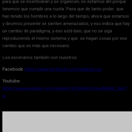
para que se incentivaran y se organicen, no estamos ahí porque
tenemos que cumplir una cuota. Pasa que de tanto poder que
han tenido los hombres a lo largo del tiempo, ahora que estamos
y decimos presente se sienten amenazados, y eso indica que hay
un cambio de paradigma, y eso está bien, que no se siga
reproduciendo el mismo sistema y que se hagan cosas por ese
cambio que es más que necesario.
Los escenarios también son nuestros.
Facebook
:
https://www.facebook.com/ninalobo.uy/
Youtube:
https://www.youtube.com/channel/UC0plH9qVUzesMnhN_3qlJ7
w