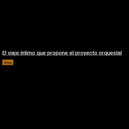
El viaje íntimo que propone el proyecto orquestal
Notas
08/08/2026