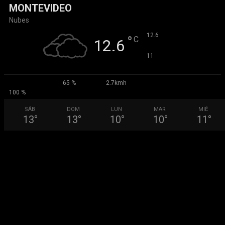
MONTEVIDEO
Nubes
°
12.6
°
C
12.6
°
11
65 %
2.7kmh
100 %
SÁB
DOM
LUN
MAR
MIÉ
13
°
13
°
10
°
10
°
11
°