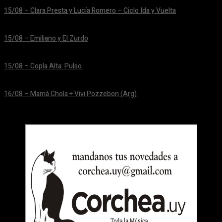
15/08 – Clara Presta y Lucía Romero – Ciclo Ida y Vuelta
24/06/2026
15/08 – Emiliano y El Zurdo
24/06/2026
15/08 – Copla Alta: Pulso
24/06/2026
16/08 – Mamá Chola + Vivi Pozzebon (Arg)
24/06/2026