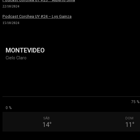
22/10/2024
Podcast Corchea UY #24 – Lys Gainza
15/10/2024
MONTEVIDEO
Cielo Claro
75 %
0 %
SÁB
DOM
14
°
11
°