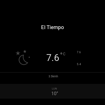
El Tiempo
°
7.6
°
C
7.6
°
5.4
3.5kmh
LUN
10
°