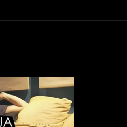
+Cartelera
Notas
Comunidad
Discos
Vid