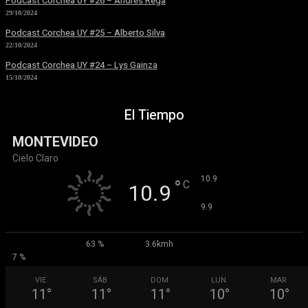
Podcast Corchea UY #26 – Andrés Rega
29/10/2024
Podcast Corchea UY #25 – Alberto Silva
22/10/2024
Podcast Corchea UY #24 – Lys Gainza
15/10/2024
El Tiempo
MONTEVIDEO
Cielo Claro
°
10.9
°
C
10.9
°
9.9
63 %
3.6kmh
7 %
VIE
SÁB
DOM
LUN
MAR
11
°
11
°
11
°
10
°
10
°