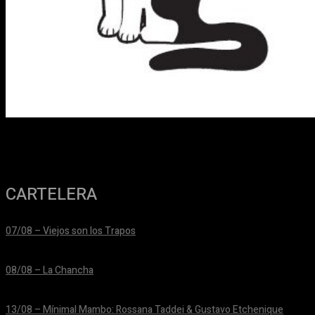
CARTELERA
07/08 – Viejos son los Trapos
24/06/2026
08/08 – La Chancha
24/06/2026
13/08 – Mínimal Mambo: Rossana Taddei & Gustavo Etchenique