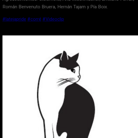
Román Benvenuto Bruera, Hernán Tajam y Pía Boix.
#latejapride
#corré
#Videoclip