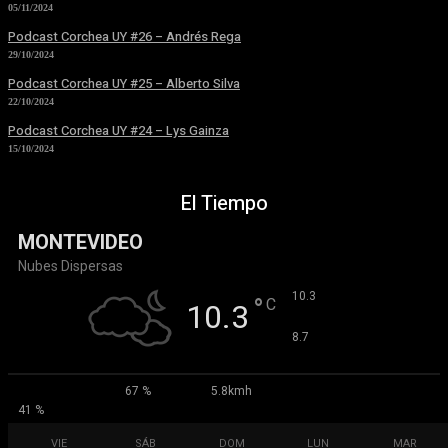
05/11/2024
Podcast Corchea UY #26 – Andrés Rega
29/10/2024
Podcast Corchea UY #25 – Alberto Silva
22/10/2024
Podcast Corchea UY #24 – Lys Gainza
15/10/2024
El Tiempo
MONTEVIDEO
Nubes Dispersas
°
10.3
°
C
10.3
°
8.7
67 %
5.8kmh
41 %
VIE
SÁB
DOM
LUN
MAR