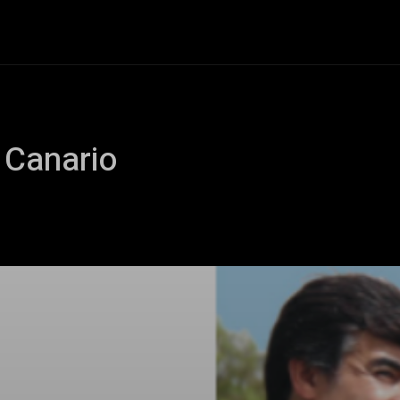
+Cartelera
Notas
Comunidad
Discos
Vid
 Canario