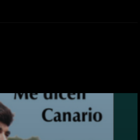
eos
Novedades
More