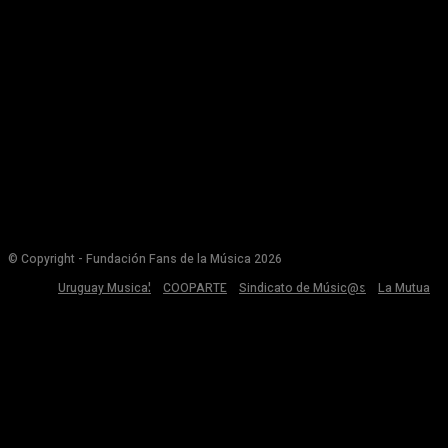
© Copyright - Fundación Fans de la Música 2026
Uruguay Musical
COOPARTE
Sindicato de Músic@s
La Mutua