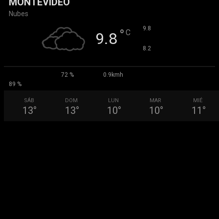
MONTEVIDEO
Nubes
°
9.8
°
C
9.8
°
8.2
72 %
0.9kmh
89 %
SÁB
DOM
LUN
MAR
MIÉ
13
°
13
°
10
°
10
°
11
°