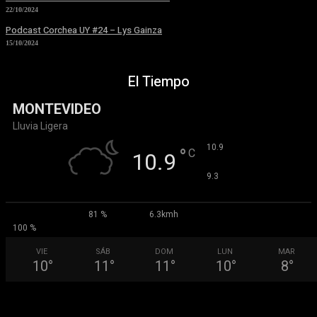
22/10/2024
Podcast Corchea UY #24 – Lys Gainza
15/10/2024
El Tiempo
MONTEVIDEO
Lluvia Ligera
°
10.9
°
C
10.9
°
9.3
81 %
6.3kmh
100 %
VIE
SÁB
DOM
LUN
MAR
10
°
11
°
11
°
10
°
8
°