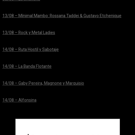
24/06/2026
13/08 – Mínimal Mambo: Rossana Taddei & Gustavo Etchenique
24/06/2026
13/08 – Rock y Metal Ladies
24/06/2026
14/08 – Ruta Hostil y Sabotaje
24/06/2026
14/08 – La Banda Flotante
24/06/2026
14/08 – Gaby Pereira, Magnone y Marquisio
24/06/2026
14/08 – Alfonsina
24/06/2026