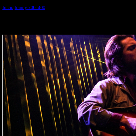
Inicio
franny 700_400
franny 700_400
franny 700_400