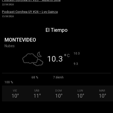
22/10/2024
Podcast Corchea UY #24 – Lys Gainza
15/10/2024
El Tiempo
MONTEVIDEO
Nubes
°
10.3
°
C
10.3
°
9.3
68 %
7.6kmh
100 %
VIE
SÁB
DOM
LUN
MAR
10
°
11
°
10
°
10
°
10
°