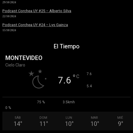
29/10/2024
Podcast Corchea UY #25 – Alberto Silva
22/10/2024
Podcast Corchea UY #24 – Lys Gainza
15/10/2024
El Tiempo
MONTEVIDEO
Cielo Claro
°
7.6
°
C
7.6
°
5.4
75 %
3.5kmh
0 %
SÁB
DOM
LUN
MAR
MIÉ
14
°
11
°
10
°
10
°
9
°