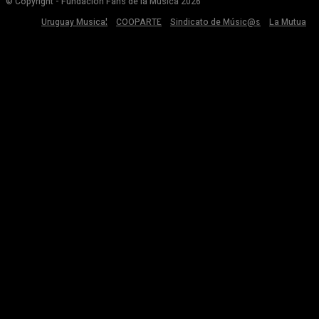
© Copyright - Fundación Fans de la Música 2026
Uruguay Musical
COOPARTE
Sindicato de Músic@s
La Mutua