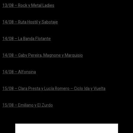
13/08 – Rock y Metal Ladies
24/06/2026
14/08 – Ruta Hostil y Sabotaje
24/06/2026
14/08 – La Banda Flotante
24/06/2026
14/08 – Gaby Pereira, Magnone y Marquisio
24/06/2026
14/08 – Alfonsina
24/06/2026
15/08 – Clara Presta y Lucía Romero – Ciclo Ida y Vuelta
24/06/2026
15/08 – Emiliano y El Zurdo
24/06/2026