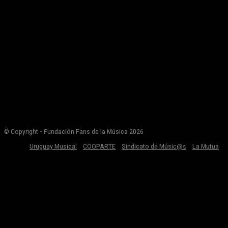
© Copyright - Fundación Fans de la Música 2026
Uruguay Musical
COOPARTE
Sindicato de Músic@s
La Mutua