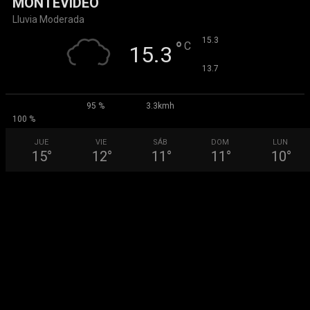
MONTEVIDEO
Lluvia Moderada
°
15.3
°
C
15.3
°
13.7
95 %
3.3kmh
100 %
JUE
VIE
SÁB
DOM
LUN
15
°
12
°
11
°
11
°
10
°