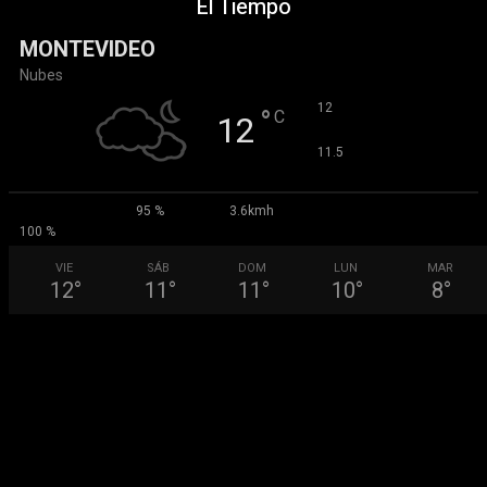
El Tiempo
MONTEVIDEO
Nubes
°
12
°
C
12
°
11.5
95 %
3.6kmh
100 %
VIE
SÁB
DOM
LUN
MAR
12
°
11
°
11
°
10
°
8
°