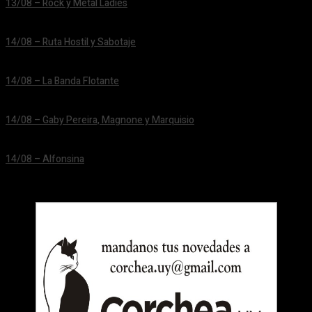
13/08 – Rock y Metal Ladies
24/06/2026
14/08 – Ruta Hostil y Sabotaje
24/06/2026
14/08 – La Banda Flotante
24/06/2026
14/08 – Gaby Pereira, Magnone y Marquisio
24/06/2026
14/08 – Alfonsina
24/06/2026