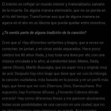
El intento es reflejar un mundo interior y materializarlo, salvarlo
de la muerte. De alguna manera eternizarlo, que no se pierda en
el río del tiempo. Transformar eso que de alguna manera se
agarra en el aire en un idioma que pueda quedar entre nosotros.
¿Te sentís parte de alguna tradición de la canción?
Creo que sí. Hay diferentes vertientes y linajes, que a veces se
conectan, se juntan, y en otras están separados. Hace poco
celebró los 80 años Rada, y hay toda una línea por ahí, con una
música vinculada a lo afro, al candombe beat, Mateo, Rada,
Jaime (Roos), Martín Buscaglia, que es super rica y original, muy
de acá. Después hay otro linaje que tiene que ver con la milonga,
la canción ciudadana, más basada en la poesía y en un perfil más
bajo, que tiene que ver con Zitarrosa, Dino, Darnauchans. Por
supuesto, hay fronteras difusas. ¿Fernando Cabrera dónde
entraría? Hay como diferentes líneas y me parecen alucinantes
todas esas posibilidades de una canción en una ciudad, que no
es chica tampoco, pero tampoco es grande. Acá suceden