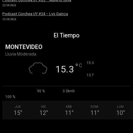
22/10/2024
Podcast Corchea UY #24 – Lys Gainza
15/10/2024
El Tiempo
MONTEVIDEO
Lluvia Moderada
°
15.3
°
C
15.3
°
13.7
95 %
3.3kmh
100 %
JUE
VIE
SÁB
DOM
LUN
15
°
12
°
11
°
11
°
10
°