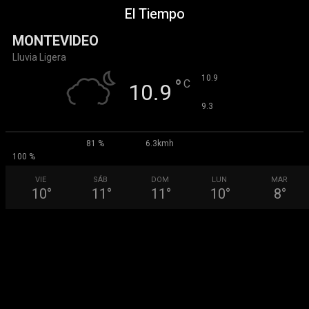
El Tiempo
MONTEVIDEO
Lluvia Ligera
°
10.9
°
C
10.9
°
9.3
81 %
6.3kmh
100 %
VIE
SÁB
DOM
LUN
MAR
10
°
11
°
11
°
10
°
8
°