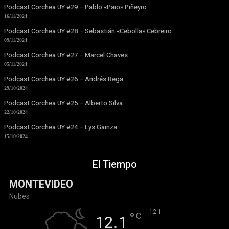
Podcast Corchea UY #29 – Pablo «Paio» Piñeyro
16/11/2024
Podcast Corchea UY #28 – Sebastián «Cebolla» Cebreiro
09/11/2024
Podcast Corchea UY #27 – Marcel Chaves
05/11/2024
Podcast Corchea UY #26 – Andrés Rega
29/10/2024
Podcast Corchea UY #25 – Alberto Silva
22/10/2024
Podcast Corchea UY #24 – Lys Gainza
15/10/2024
El Tiempo
MONTEVIDEO
Nubes
°
12.1
°
C
12.1