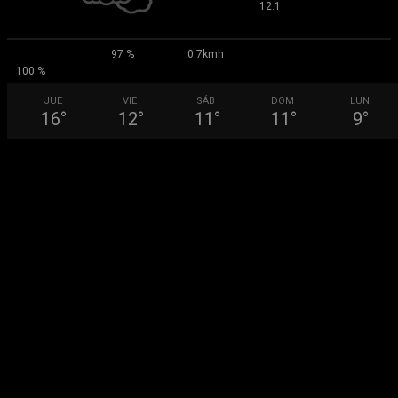
°
12.1
97 %
0.7kmh
100 %
JUE
VIE
SÁB
DOM
LUN
16
°
12
°
11
°
11
°
9
°