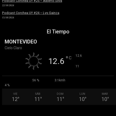
Podcast Corchea UY #25 – Alberto Silva
22/10/2024
Podcast Corchea UY #24 – Lys Gainza
15/10/2024
El Tiempo
MONTEVIDEO
Cielo Claro
°
12.6
°
C
12.6
°
11
56 %
3.1kmh
4 %
VIE
SÁB
DOM
LUN
MAR
12
°
11
°
11
°
10
°
10
°