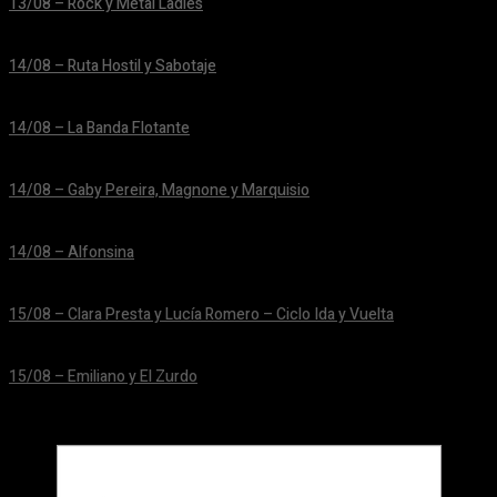
13/08 – Rock y Metal Ladies
24/06/2026
14/08 – Ruta Hostil y Sabotaje
24/06/2026
14/08 – La Banda Flotante
24/06/2026
14/08 – Gaby Pereira, Magnone y Marquisio
24/06/2026
14/08 – Alfonsina
24/06/2026
15/08 – Clara Presta y Lucía Romero – Ciclo Ida y Vuelta
24/06/2026
15/08 – Emiliano y El Zurdo
24/06/2026