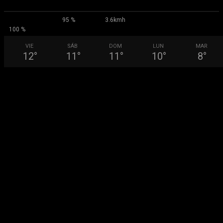
95 %
3.6kmh
100 %
VIE
SÁB
DOM
LUN
MAR
12
°
11
°
11
°
10
°
8
°