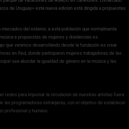
n el parque de vacaciones de AGADU en Canelones. Enmarcado
icos de Uruguay» esta nueva edición está dirigida a propuestas
os mercados del exterior, a esta población que normalmente
 música a propuestas de mujeres y disidencias es
rabajo que venimos desarrollando desde la fundación es crear
toras en Red, donde participaron mujeres trabajadoras de las
cipal sea abordar la igualdad de género en la música y las
jer redes para impulsar la circulación de nuestras artistas fuera
 las programadoras extranjeras, con el objetivo de establecer
nto profesional y humano.