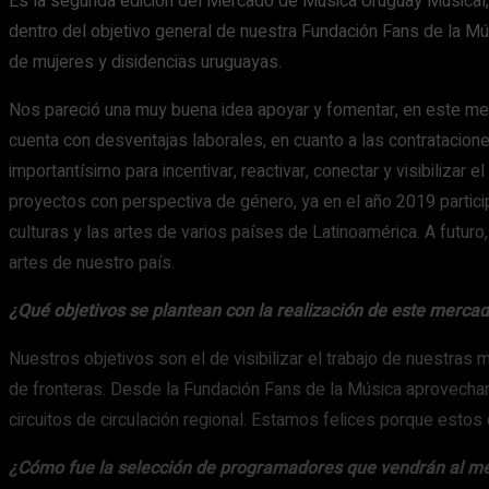
Es la segunda edición del Mercado de Música Uruguay Musical
dentro del objetivo general de nuestra Fundación Fans de la Mú
de mujeres y disidencias uruguayas.
Nos pareció una muy buena idea apoyar y fomentar, en este mes
cuenta con desventajas laborales, en cuanto a las contratacio
importantísimo para incentivar, reactivar, conectar y visibiliza
proyectos con perspectiva de género, ya en el año 2019 partici
culturas y las artes de varios países de Latinoamérica. A futu
artes de nuestro país.
¿Qué objetivos se plantean con la realización de este merca
Nuestros objetivos son el de visibilizar el trabajo de nuestras m
de fronteras. Desde la Fundación Fans de la Música aprovechar
circuitos de circulación regional. Estamos felices porque esto
¿Cómo fue la selección de programadores que vendrán al merc