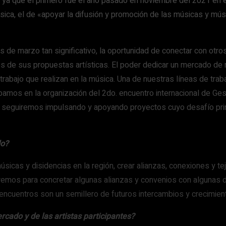
, ya que el primero fue el año pasado en noviembre del 2021 e
sica, el de «apoyar la difusión y promoción de las músicas y mús
 de marzo tan significativo, la oportunidad de conectar con otr
nes de sus propuestas artísticas. El poder dedicar un mercado de
r el trabajo que realizan en la música. Una de nuestras líneas de t
pamos en la organización del 2do. encuentro internacional de Ges
ro, seguiremos impulsando y apoyando proyectos cuyo desafío prin
do?
úsicas y disidencias en la región, crear alianzas, conexiones y te
emos para concretar algunas alianzas y convenios con algunas de
s encuentros son un semillero de futuros intercambios y crecimie
ado y de las artistas participantes?