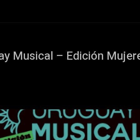
+Cartelera
Notas
Comunidad
Discos
Vid
 Musical – Edición Mujere