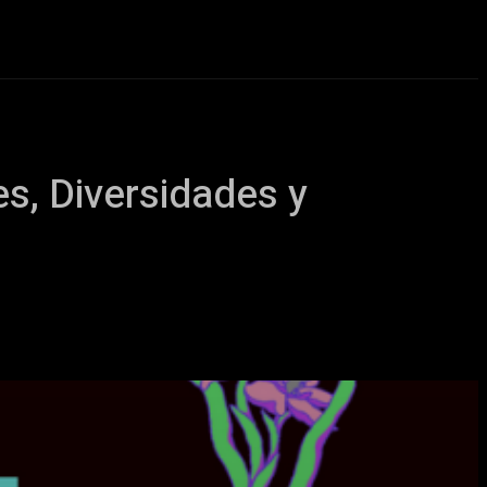
eos
Novedades
More
s, Diversidades y