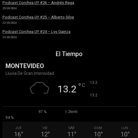
Podcast Corchea UY #26 – Andrés Rega
29/10/2024
Podcast Corchea UY #25 – Alberto Silva
22/10/2024
Podcast Corchea UY #24 – Lys Gainza
15/10/2024
El Tiempo
MONTEVIDEO
Lluvia De Gran Intensidad
°
13.2
°
C
13.2
°
13.2
97 %
1.2kmh
94 %
JUE
VIE
SÁB
DOM
LUN
16
°
12
°
11
°
10
°
10
°