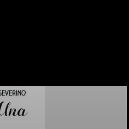
eos
Novedades
More