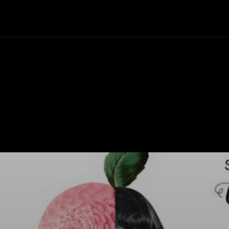
+Cartelera
Notas
Comunidad
Discos
Vid