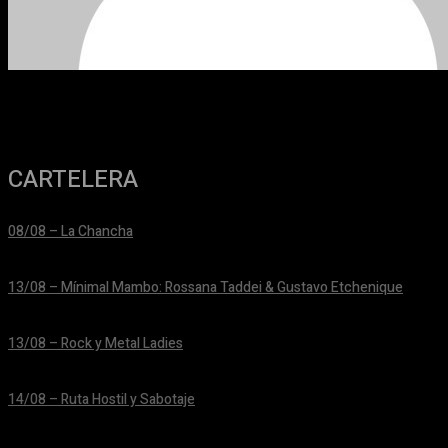
CARTELERA
08/08 – La Chancha
24/06/2026
13/08 – Mínimal Mambo: Rossana Taddei & Gustavo Etchenique
24/06/2026
13/08 – Rock y Metal Ladies
24/06/2026
14/08 – Ruta Hostil y Sabotaje
24/06/2026