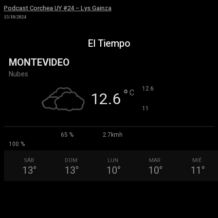
Podcast Corchea UY #24 – Lys Gainza
15/10/2024
El Tiempo
MONTEVIDEO
Nubes
°
12.6
°
C
12.6
°
11
65 %
2.7kmh
100 %
SÁB
DOM
LUN
MAR
MIÉ
13
°
13
°
10
°
10
°
11
°