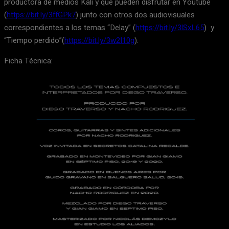
productora de medios Kali y que pueden disfrutar en Youtube
(
https://bit.ly/3ffGPk7
) junto con otros dos audiovisuales
correspondientes a los temas “Delay” (
https://bit.ly/3lSxL65
) y
“Tiempo perdido”(
https://bit.ly/3w2I10g
).
Ficha Técnica: