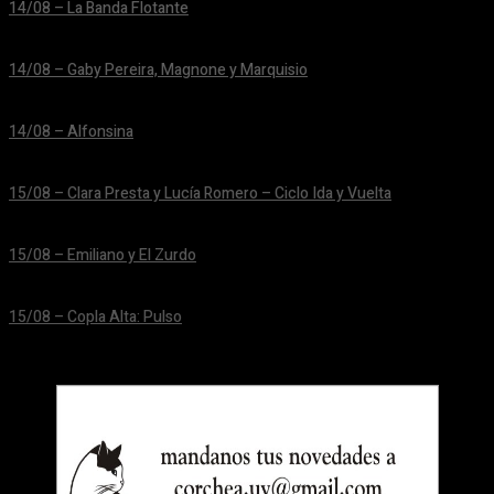
14/08 – La Banda Flotante
24/06/2026
14/08 – Gaby Pereira, Magnone y Marquisio
24/06/2026
14/08 – Alfonsina
24/06/2026
15/08 – Clara Presta y Lucía Romero – Ciclo Ida y Vuelta
24/06/2026
15/08 – Emiliano y El Zurdo
24/06/2026
15/08 – Copla Alta: Pulso
24/06/2026